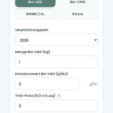
Bio-LNG
Bio-CNG
RFNBO / H₂
Strom
Verpflichtungsjahr
Menge Bio-LNG (kg)
Emissionswert Bio-LNG (g/MJ)
g/MJ
THG-Preis (€/t CO₂eq)
?