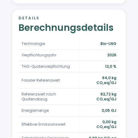
DETAILS
Berechnungsdetails
Technologie
Bio-LNG
Verpflichtungsjahr
2026
THG-Quotenverpflichtung
12,0 %
94,0 kg
Fossiler Referenzwert
CO₂eq/GJ
Referenzwert nach
82,72 kg
Quotenabzug
CO₂eq/GJ
Energiemenge
0,05 GJ
0,00 kg
Effektiver Emissionswert
CO₂eq/GJ