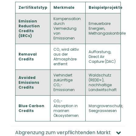
Zertifikatstyp
Merkmale
Beispielprojekte
Kompensation
Emission
durch
Erneuerbare
Reduction
Vermeidung
Energien,
Credits
von
Methangaskontrolle
(ERCs)
Emissionen
CO₂ wird aktiv
Aufforstung,
Removal
aus der
Direct Air
Credits
Atmosphäre
Capture (DAC)
entfernt
Verhindert
Waldschutz
Avoided
zukünftige
(REDD+),
Emissions
CO₂-
nachhaltige
Credits
Emissionen
Landwirtschaft
CO₂-
Blue Carbon
Absorption in
Mangrovenschutz,
Credits
marinen
Seegraswiesen
Ökosystemen
Abgrenzung zum verpflichtenden Markt