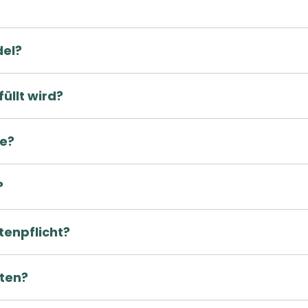
del?
üllt wird?
fe?
?
tenpflicht?
ten?