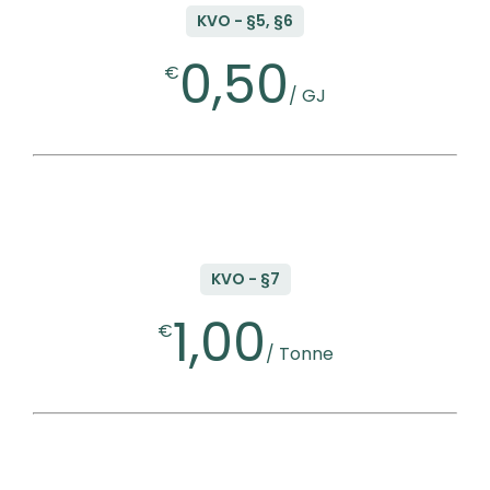
KVO - §5, §6
0,50
€
/ GJ
KVO - §7
1,00
€
/ Tonne