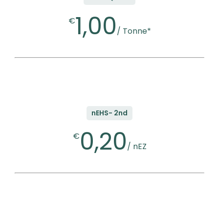
1,00
€
/ Tonne*
nEHS- 2nd
0,20
€
/ nEZ