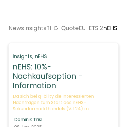
News
Insights
THG-Quote
EU-ETS 2
nEHS
Insights,
nEHS
nEHS: 10%-
Nachkaufsoption -
Information
Da sich bei q-bility die interessierten
Nachfragen zum Start des nEHS-
Sekundärmarkthandels (VJ 24) m...
Dominik Trisl